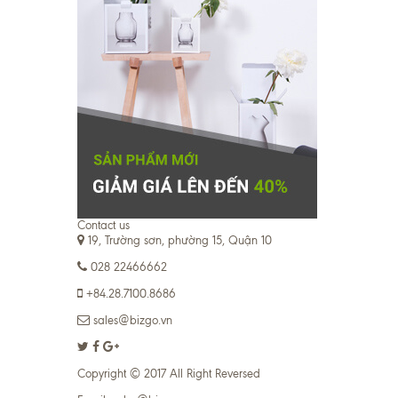
Contact us
19, Trường sơn, phường 15, Quận 10
028 22466662
+84.28.7100.8686
sales@bizgo.vn
Copyright © 2017 All Right Reversed