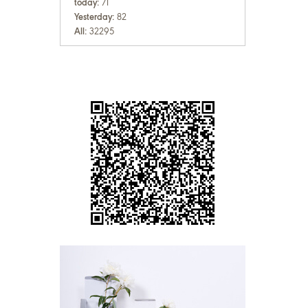
today:
71
Yesterday:
82
All:
32295