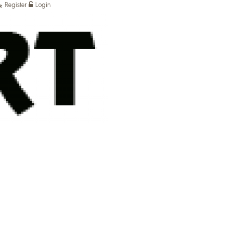
Register
Login