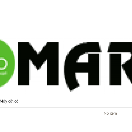
Máy cắt cỏ
No item