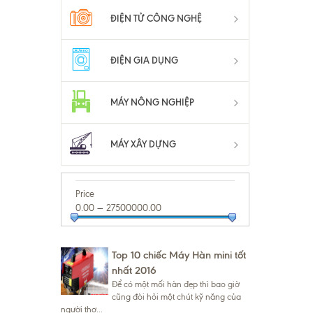
ĐIỆN TỬ CÔNG NGHỆ
ĐIỆN GIA DỤNG
MÁY NÔNG NGHIỆP
MÁY XÂY DỰNG
Price
HOT
0.00
—
27500000.00
NEWS
Top 10 chiếc Máy Hàn mini tốt
nhất 2016
Để có một mối hàn đẹp thì bao giờ
cũng đòi hỏi một chút kỹ năng của
người thợ...